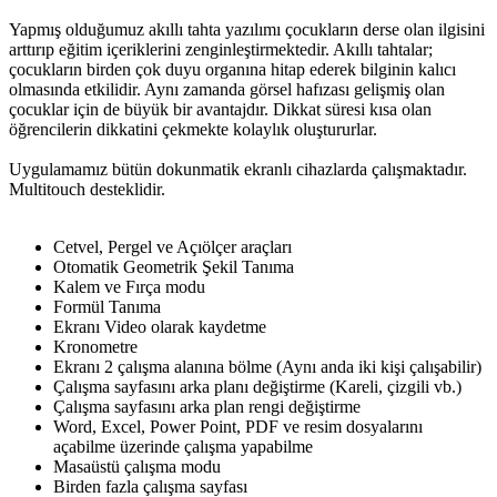
Yapmış olduğumuz akıllı tahta yazılımı çocukların derse olan ilgisini
arttırıp eğitim içeriklerini zenginleştirmektedir. Akıllı tahtalar;
çocukların birden çok duyu organına hitap ederek bilginin kalıcı
olmasında etkilidir. Aynı zamanda görsel hafızası gelişmiş olan
çocuklar için de büyük bir avantajdır. Dikkat süresi kısa olan
öğrencilerin dikkatini çekmekte kolaylık oluştururlar.
Uygulamamız bütün dokunmatik ekranlı cihazlarda çalışmaktadır.
Multitouch desteklidir.
Cetvel, Pergel ve Açıölçer araçları
Otomatik Geometrik Şekil Tanıma
Kalem ve Fırça modu
Formül Tanıma
Ekranı Video olarak kaydetme
Kronometre
Ekranı 2 çalışma alanına bölme (Aynı anda iki kişi çalışabilir)
Çalışma sayfasını arka planı değiştirme (Kareli, çizgili vb.)
Çalışma sayfasını arka plan rengi değiştirme
Word, Excel, Power Point, PDF ve resim dosyalarını
açabilme üzerinde çalışma yapabilme
Masaüstü çalışma modu
Birden fazla çalışma sayfası