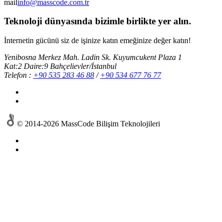
mail
info@masscode.com.tr
Teknoloji dünyasında
bizimle birlikte yer alın.
İnternetin gücünü siz de işinize katın emeğinize değer katın!
Yenibosna Merkez Mah. Ladin Sk. Kuyumcukent Plaza 1
Kat:2 Daire:9 Bahçelievler/İstanbul
Telefon :
+90 535 283 46 88
/
+90 534 677 76 77
© 2014-2026 MassCode Bilişim Teknolojileri